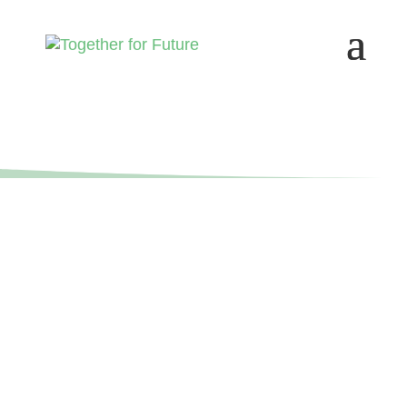
Together for Future e.V.
Neue Schönhauser Straße 20
10178 Berlin
Mail:
presse@togetherforfuture.org
Telefon: +49 30 814 552 38