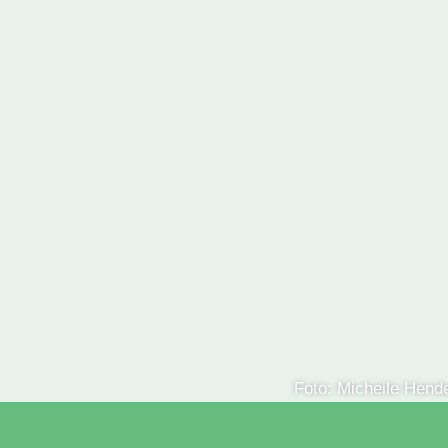
Durch Spenden bleiben wir unabhängig und politisch
wirksam.
Foto: Micheile Hend